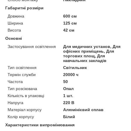
Габаритні розміри
Довжина
600 см
Ширина
125 см
Висота
42 см
Основні
Застосування освітлення
Для медичних установ, Для
офісних приміщень, Для
торгових площ, Для
навчальних закладів
Тип освітлення
Світильник
Термін служби
20000 ч
Частота
50
Тип розсіювача
Опал
Кількість в упаковці
1 шт.
Напруга
220 В
Матеріал корпусу
Алюмінієвий сплав
Колір корпусу
Білий
Характеристики випромінювання