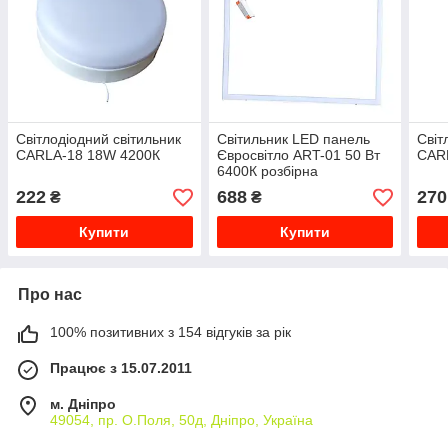
Світлодіодний світильник
Світильник LED панель
Світ
CARLA-18 18W 4200К
Євросвітло ART-01 50 Вт
CAR
6400К розбірна
222
688
270
₴
₴
Купити
Купити
Про нас
100% позитивних з 154 відгуків за рік
Працює з 15.07.2011
м. Дніпро
49054, пр. О.Поля, 50д, Дніпро, Україна