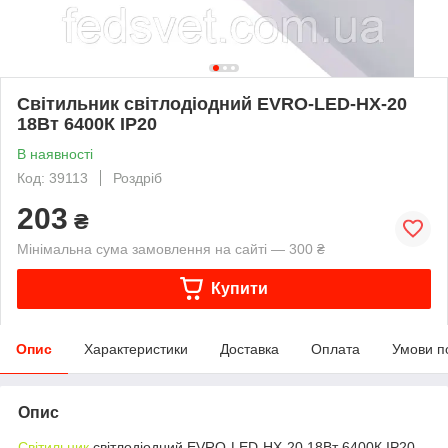
Світильник світлодіодний EVRO-LED-HX-20
18Вт 6400К IP20
В наявності
Код: 39113
Роздріб
203
₴
Мінімальна сума замовлення на сайті — 300 ₴
Купити
Опис
Характеристики
Доставка
Оплата
Умови п
Опис
Світильник
світлодіодний EVRO-LED-HX-20 18Вт 6400К IP20