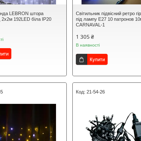
лянда LEBRON штора
Світильник підвісний ретро гі
 2х2м 192LED біла IP20
під лампу Е27 10 патронов 10
CARNAVAL-1
1 305 ₴
ті
В наявності
пити
Купити
65
21-54-26