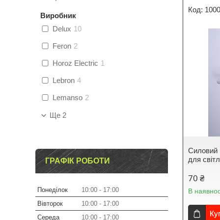
100
Виробник
Delux
10
Feron
2
Horoz Electric
1
Lebron
4
Lemanso
2
Ще 2
Силовий 
для світ
ГРАФІК РОБОТИ
70 ₴
Понеділок
10:00
17:00
В наявнос
Вівторок
10:00
17:00
Ку
Середа
10:00
17:00