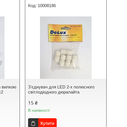
10008186
з вилкою
З'єднувач для LED 2-х полюсного
x2
світлодіодного дюралайта
15 ₴
В наявності
Купити