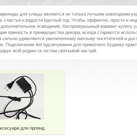
гирлянды для улицы
являются не только лучшим новогодним ук
а, счастья и радости круглый год. Чтобы эффектно, просто и не
 дополнительное освещение, беспроигрышный вариант
купить 
ие важность и преимущества
декора
, всегда стараются исполь
в сильно удивляются увеличенному наплыву посетителей и дос
ию
.
Подключение
led підсвічування для приватного будинку практ
арує всій родині та гостям святковий настрій.
ксесуари для гірлянд