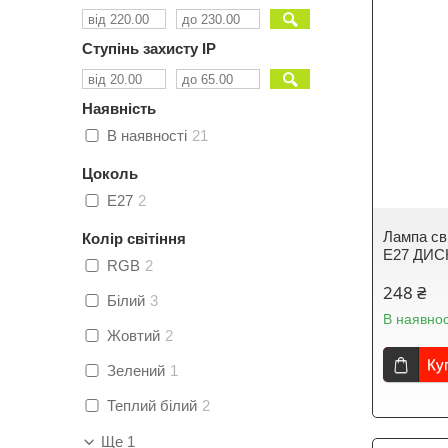
Ступінь захисту IP
Наявність
В наявності
21
Цоколь
E27
2
Лампа св
Колір світіння
E27 ДИС
RGB
2
248 ₴
Білий
3
В наявнос
Жовтий
2
Ку
Зелений
1
Теплий білий
2
Ще 1