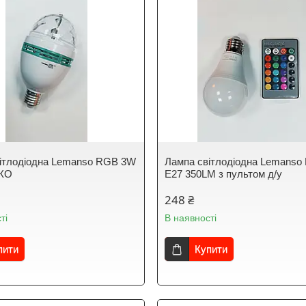
ітлодіодна Lemanso RGB 3W
Лампа світлодіодна Lemans
КО
E27 350LM з пультом д/у
248 ₴
ті
В наявності
пити
Купити