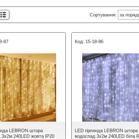
8-87
15-18-86
лянда LEBRON штора
LED гірлянда LEBRON штора
 3х2м 240LED жовта IP20
водоспад 3х2м 240LED біла I