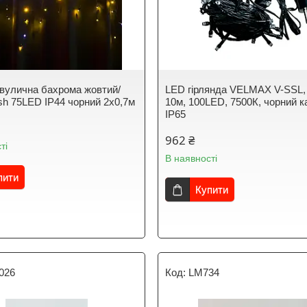
 вулична бахрома жовтий/
LED гірлянда VELMAX V-SSL, 
ash 75LED IP44 чорний 2x0,7м
10м, 100LED, 7500К, чорний к
IP65
962 ₴
ті
В наявності
пити
Купити
026
LM734