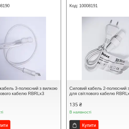
08190
10008191
кабель 3-полюсний з вилкою
Силовий кабель 2-полюсний 
лового кабелю RBRLx3
для світлового кабелю RBRL
135 ₴
ті
В наявності
пити
Купити