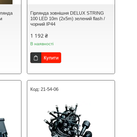
рлянда
Гірлянда зовнішня DELUX STRING
м
100 LED 10m (2x5m) зелений flash /
чорний IP44
1 192 ₴
В наявності
Купити
21-54-06