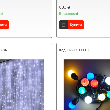
833 ₴
ті
В наявності
пити
Купити
8-84
022 001 0001