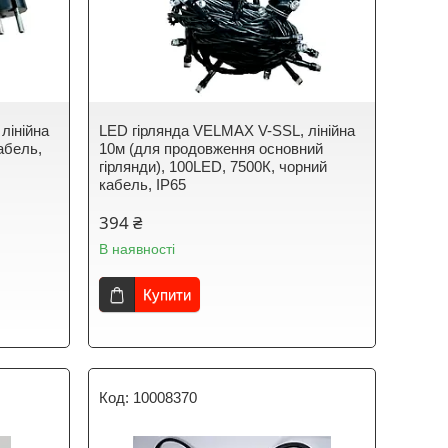
лінійна
LED гірлянда VELMAX V-SSL, лінійна
абель,
10м (для продовження основний
гірлянди), 100LED, 7500К, чорний
кабель, IP65
394 ₴
В наявності
Купити
10008370