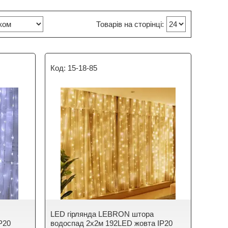
15-18-85
LED гірлянда LEBRON штора
P20
водоспад 2х2м 192LED жовта IP20