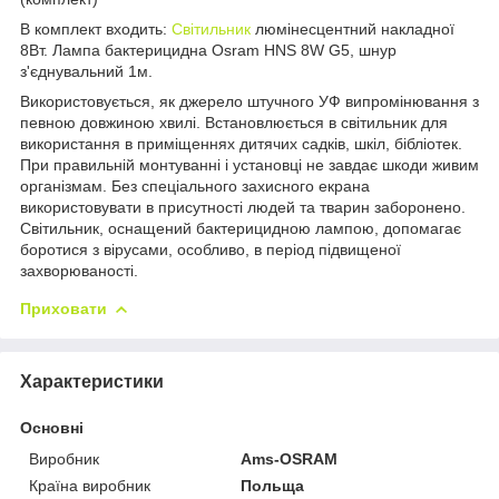
В комплект входить:
Світильник
люмінесцентний накладної
8Вт. Лампа бактерицидна Osram HNS 8W G5, шнур
з'єднувальний 1м.
Використовується, як джерело штучного УФ випромінювання з
певною довжиною хвилі. Встановлюється в світильник для
використання в приміщеннях дитячих садків, шкіл, бібліотек.
При правильній монтуванні і установці не завдає шкоди живим
організмам. Без спеціального захисного екрана
використовувати в присутності людей та тварин заборонено.
Світильник, оснащений бактерицидною лампою, допомагає
боротися з вірусами, особливо, в період підвищеної
захворюваності.
Приховати
Характеристики
Основні
Виробник
Ams-OSRAM
Країна виробник
Польща