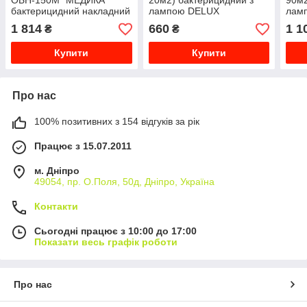
ОБН-150М "МЕДИКА"
20м2) бактерицидний з
90м2
бактерицидний накладний
лампою DELUX
лам
з лампою 30W OSRAM
1 814
660
1 1
₴
₴
HNS G13
Купити
Купити
Про нас
100% позитивних з 154 відгуків за рік
Працює з 15.07.2011
м. Дніпро
49054, пр. О.Поля, 50д, Дніпро, Україна
Контакти
Сьогодні працює з 10:00 до 17:00
Показати весь графік роботи
Про нас