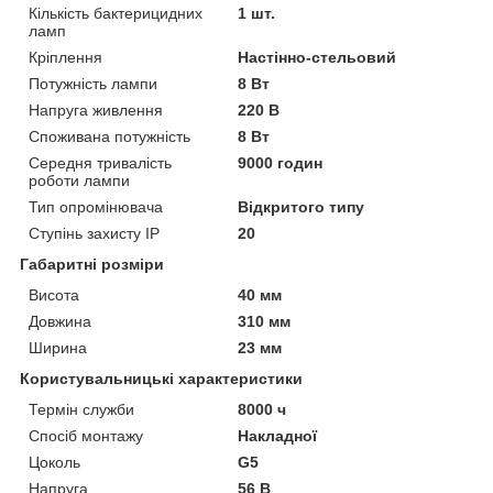
Кількість бактерицидних
1 шт.
ламп
Кріплення
Настінно-стельовий
Потужність лампи
8 Вт
Напруга живлення
220 В
Споживана потужність
8 Вт
Середня тривалість
9000 годин
роботи лампи
Тип опромінювача
Відкритого типу
Ступінь захисту IP
20
Габаритні розміри
Висота
40 мм
Довжина
310 мм
Ширина
23 мм
Користувальницькі характеристики
Термін служби
8000 ч
Спосіб монтажу
Накладної
Цоколь
G5
Напруга
56 В