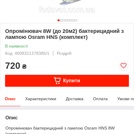
Опромінювач 8W (до 20м2) бактерицидний з
лампою Osram HNS (комплект)
В наявності
Код: 4008321378385/1
Роздріб
720
₴
Купити
Опис
Характеристики
Доставка
Оплата
Умови п
Опис
Опромінювач бактерицидний з лампою Osram HNS 8W
(комплект)