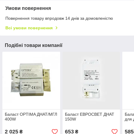
Умови повернення
Повернення товару впродовж 14 днів за домовленістю
Всі умови повернення
Подібні товари компанії
Баласт OPTIMA ДНАТ/МГЛ
Баласт ЕВРОСВЕТ ДНАТ
Бал
400W
150W
для 
2 025
653
585
₴
₴