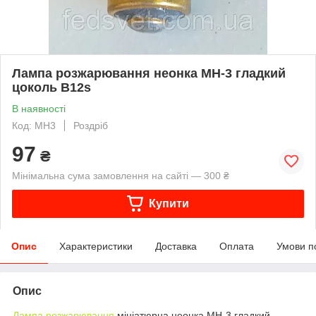
Лампа розжарювання неонка МН-3 гладкий
цоколь B12s
В наявності
Код: МН3
Роздріб
97
₴
Мінімальна сума замовлення на сайті — 300 ₴
Купити
Опис
Характеристики
Доставка
Оплата
Умови п
Опис
Лампа розжарювання
мініатюрна неонка МН-3 гладкий