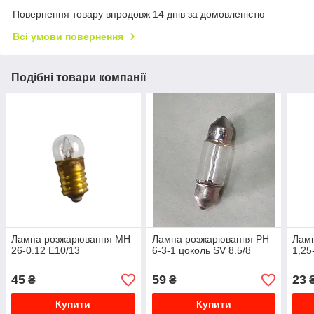
Повернення товару впродовж 14 днів за домовленістю
Всі умови повернення
Подібні товари компанії
Лампа розжарювання МН
Лампа розжарювання РН
Лам
26-0.12 Е10/13
6-3-1 цоколь SV 8.5/8
1,25
45
59
23
₴
₴
Купити
Купити