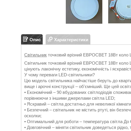
Опис
Характеристики
Світильник
точковий врізний ЕВРОСВЕТ 18Вт коло 
Світильник точковий врізний ЕВРОСВЕТ 18Вт коло L
цінують лаконічну естетику, економічність і яскравіс
У чому переваги LED-світильники?
Цю модель світильника найчастіше беруть до кварти
вище і арочні конструкції – об'ємніший. Ще цей осві
• Економічний – 90 вбудованих світлодіодів спожив
порівнюючи з іншими джерелами світла LED;
• Яскравий – світла достатньо для невеликої кімнати
• Безпечний – світильник не містить ртуті, він безпе
осколки;
• Оптимальний для роботи – температура світла До 
• Довговічний – міняти світильник доведеться рідко,