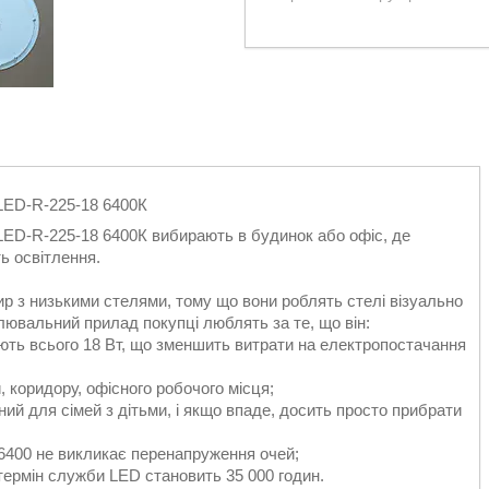
LED-R-225-18 6400К
ED-R-225-18 6400К вибирають в будинок або офіс, де
ть освітлення.
р з низькими стелями, тому що вони роблять стелі візуально
тлювальний прилад покупці люблять за те, що він:
ають всього 18 Вт, що зменшить витрати на електропостачання
, коридору, офісного робочого місця;
чний для сімей з дітьми, і якщо впаде, досить просто прибрати
6400 не викликає перенапруження очей;
 термін служби LED становить 35 000 годин.