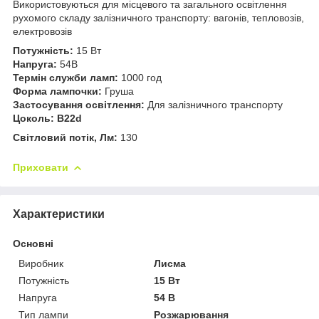
Використовуються для місцевого та загального освітлення
рухомого складу залізничного транспорту: вагонів, тепловозів,
електровозів
Потужність:
15 Вт
Напруга:
54В
Термін служби ламп:
1000 год
Форма лампочки:
Груша
Застосування освітлення:
Для залізничного транспорту
Цоколь:
B22d
Світловий потік, Лм:
130
Приховати
Характеристики
Основні
Виробник
Лисма
Потужність
15 Вт
Напруга
54 В
Тип лампи
Розжарювання