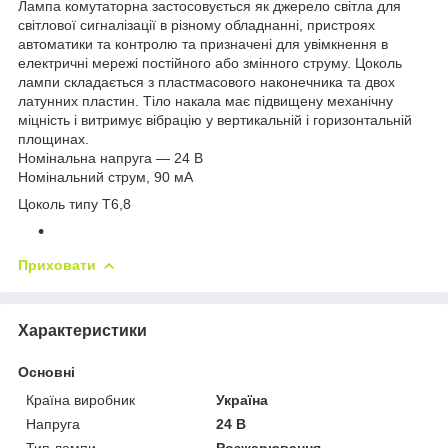
Лампа комутаторна застосовується як джерело світла для
світлової сигналізації в різному обладнанні, пристроях
автоматики та контролю та призначені для увімкнення в
електричні мережі постійного або змінного струму. Цоколь
лампи складається з пластмасового наконечника та двох
латунних пластин. Тіло накала має підвищену механічну
міцність і витримує вібрацію у вертикальній і горизонтальній
площинах.
Номінальна напруга — 24 В
Номінальний струм, 90 мА
Цоколь типу Т6,8
Приховати
Характеристики
Основні
Країна виробник
Україна
Напруга
24 В
Тип лампи
Розжарювання