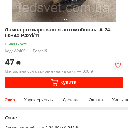
Лампа розжарювання автомобільна А 24-
60+40 Р42d/11
В наявності
Код: A2460
Роздріб
47
₴
Мінімальна сума замовлення на сайті — 300 ₴
Купити
Опис
Характеристики
Доставка
Оплата
Умови п
Опис
Лампа автомобільна А 24-60+40 Р42d/11