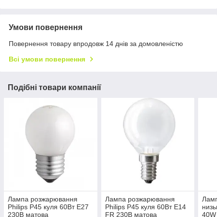
Умови повернення
Повернення товару впродовж 14 днів за домовленістю
Всі умови повернення
Подібні товари компанії
Лампа розжарювання
Лампа розжарювання
Лам
Philips Р45 куля 60Вт E27
Philips Р45 куля 60Вт E14
низь
230В матова
FR 230В матова
40W 