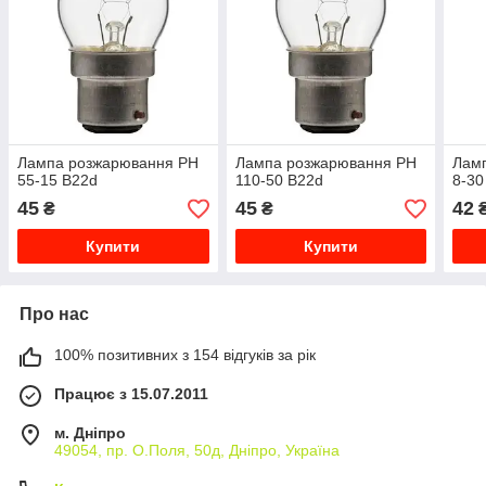
Лампа розжарювання РН
Лампа розжарювання РН
Лам
55-15 В22d
110-50 В22d
8-30
45
45
42
₴
₴
Купити
Купити
Про нас
100% позитивних з 154 відгуків за рік
Працює з 15.07.2011
м. Дніпро
49054, пр. О.Поля, 50д, Дніпро, Україна