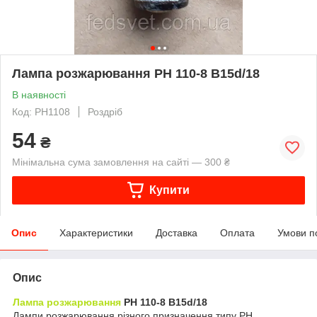
Лампа розжарювання РН 110-8 В15d/18
В наявності
Код: РН1108
Роздріб
54
₴
Мінімальна сума замовлення на сайті — 300 ₴
Купити
Опис
Характеристики
Доставка
Оплата
Умови п
Опис
Лампа розжарювання
РН 110-8 В15d/18
Лампи розжарювання різного призначення типу РН