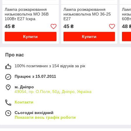
Лампа розжарювання
Лампа розжарювання
Лам
низьковольтна МО 36В
низьковольтна МО 36-25
низь
100Вт Е27 Іскра
Е27
60Вт
інд.
45
45
48
₴
₴
Купити
Купити
Про нас
100% позитивних з 154 відгуків за рік
Працює з 15.07.2011
м. Дніпро
49054, пр. О.Поля, 50д, Дніпро, Україна
Контакти
Сьогодні вихідний
Показати весь графік роботи