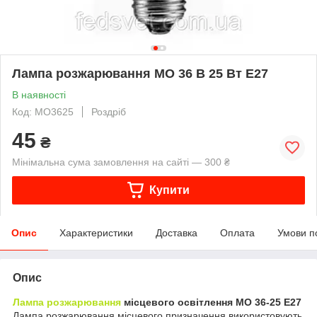
Лампа розжарювання МО 36 В 25 Вт Е27
В наявності
Код: МО3625
Роздріб
45
₴
Мінімальна сума замовлення на сайті — 300 ₴
Купити
Опис
Характеристики
Доставка
Оплата
Умови п
Опис
Лампа розжарювання
місцевого освітлення МО 36-25 Е27
Лампа розжарювання місцевого призначення використовують