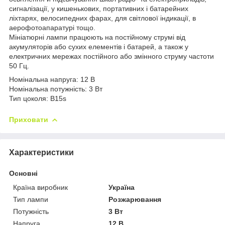
сигналізації, у кишенькових, портативних і батарейних
ліхтарях, велосипедних фарах, для світлової індикації, в
аерофотоапаратурі тощо.
Мініатюрні лампи працюють на постійному струмі від
акумуляторів або сухих елементів і батарей, а також у
електричних мережах постійного або змінного струму частоти
50 Гц.
Номінальна напруга: 12 В
Номінальна потужність: 3 Вт
Тип цоколя: B15s
Приховати
Характеристики
Основні
Країна виробник
Україна
Тип лампи
Розжарювання
Потужність
3 Вт
Напруга
12 В