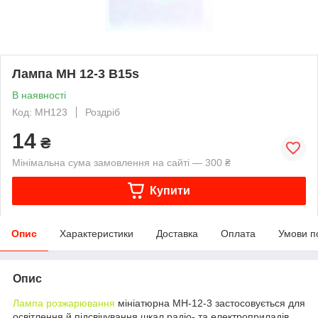
Лампа МН 12-3 В15s
В наявності
Код: МН123
Роздріб
14
₴
Мінімальна сума замовлення на сайті — 300 ₴
Купити
Опис
Характеристики
Доставка
Оплата
Умови п
Опис
Лампа розжарювання
мініатюрна МН-12-3 застосовується для
освітлення й підсвічування шкал радіо- та електроприладів,