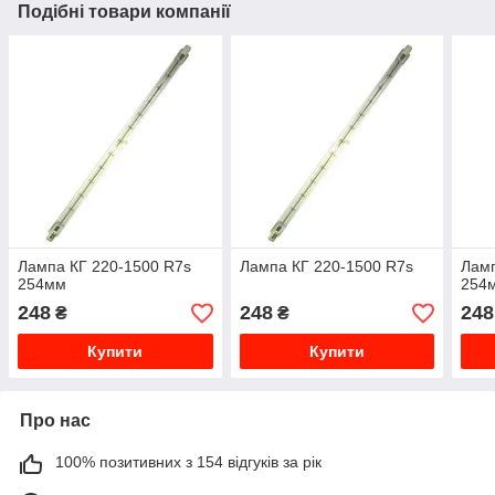
Подібні товари компанії
Лампа КГ 220-1500 R7s
Лампа КГ 220-1500 R7s
Ламп
254мм
254
248
248
248
₴
₴
Купити
Купити
Про нас
100% позитивних з 154 відгуків за рік