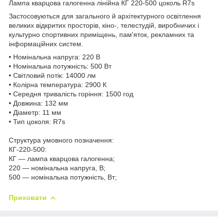
Лампа кварцова галогенна лінійна КГ 220-500 цоколь R7s
Застосовуються для загального й архітектурного освітлення
великих відкритих просторів, кіно-, телестудій, виробничих і
культурно спортивних приміщень, пам'яток, рекламних та
інформаційних систем.
• Номінальна напруга: 220 В
• Номінальна потужність: 500 Вт
• Світловий потік: 14000 лм
• Колірна температура: 2900 К
• Середня тривалість горіння: 1500 год
• Довжина: 132 мм
• Діаметр: 11 мм
• Тип цоколя: R7s
Структура умовного позначення:
КГ-220-500:
КГ — лампа кварцова галогенна;
220 — номінальна напруга, В;
500 — номінальна потужність, Вт;
Приховати