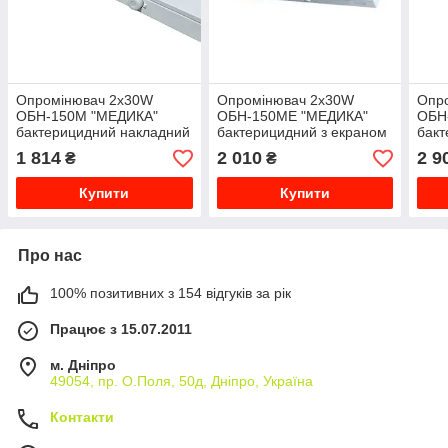
Опромінювач 2х30W
Опромінювач 2х30W
Опр
ОБН-150М "МЕДИКА"
ОБН-150МЕ "МЕДИКА"
ОБН
бактерицидний накладний
бактерицидний з екраном
бакт
з лампою 30W OSRAM
з лампою 30W OSRAM
з ла
1 814
2 010
2 9
₴
₴
HNS G13
HNS G13
TUV
Купити
Купити
Про нас
100% позитивних з 154 відгуків за рік
Працює з 15.07.2011
м. Дніпро
49054, пр. О.Поля, 50д, Дніпро, Україна
Контакти