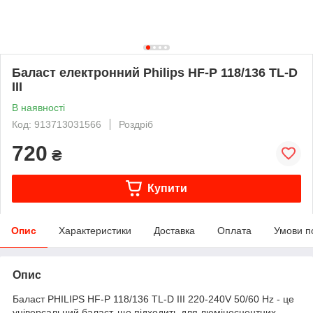
Баласт електронний Philips HF-P 118/136 TL-D
III
В наявності
Код: 913713031566
Роздріб
720
₴
Купити
Опис
Характеристики
Доставка
Оплата
Умови п
Опис
Баласт PHILIPS HF-P 118/136 TL-D III 220-240V 50/60 Hz -
це
універсальний баласт, що підходить для люмінесцентних