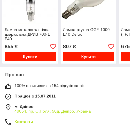
Лампа металогалогічна
Лампа ртутна GGY-1000
Ламп
дзеркальна ДРИЗ 700-1
Е40 Delux
(ГРЛ
Е40
855
807
675
₴
₴
Купити
Купити
Про нас
100% позитивних з 154 відгуків за рік
Працює з 15.07.2011
м. Дніпро
49054, пр. О.Поля, 50д, Дніпро, Україна
Контакти