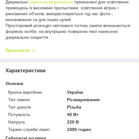
Дзеркальні
лампи розжарювання
призначені для освітлення
приміщень із високими прольотами, освітлення вітрин і
рекламних об'єктів, використовуються під час фото-,
кінознімання та для інших цілей.
Просторовий розподіл світлового потоку лампи визначається
формою колби, на внутрішню поверхню якої нанесено
дзеркальне покриття.
Приховати
Характеристики
Основні
Країна виробник
Україна
Тип лампи
Розжарювання
Тип цоколя
Різьба
Потужність
40 Вт
Напруга
220 В
Термін служби ламп
1000 годин
Габаритні розміри