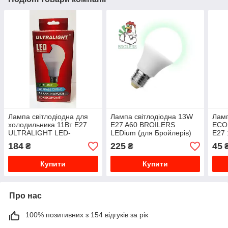
Лампа світлодіодна для
Лампа світлодіодна 13W
Ламп
холодильника 11Вт Е27
E27 A60 BROILERS
ECO
ULTRALIGHT LED-
LEDium (для Бройлерів)
Е27
A65/SX7-11W-N-N27
184
225
45
₴
₴
Купити
Купити
Про нас
100% позитивних з 154 відгуків за рік