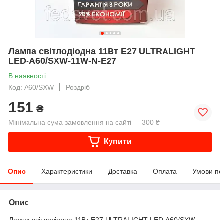
Лампа світлодіодна 11Вт Е27 ULTRALIGHT
LED-A60/SXW-11W-N-E27
В наявності
Код: A60/SXW
Роздріб
151
₴
Мінімальна сума замовлення на сайті — 300 ₴
Купити
Опис
Характеристики
Доставка
Оплата
Умови п
Опис
Лампа світлодіодна 11Вт Е27 ULTRALIGHT LED-A60/SXW-