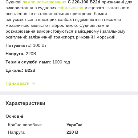
Суднові
лампи розжарювання
С 220-100 B22d
призначені для
використання в суднових
світильниках
місцевого і загального
освітлення і в світлосигнальних пристроях. Лампи
випускаються в прозорих колбах і відрізняються високою
механічною міцністю і вібростійкою. Суднові лампи
розжарювання використовуються в місцевому і загальному
освітленні: залізничний транспорт, річковий і морський.
Потужність:
100 Вт
Напруга:
220В
Термін служби ламп:
1000 год
Цоколь:
B22d
Приховати
Характеристики
Основні
Країна виробник
Україна
Напруга
220 В