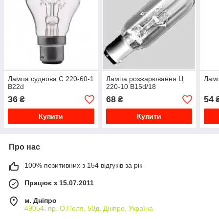
Лампа суднова С 220-60-1
Лампа розжарювання Ц
Ламп
В22d
220-10 B15d/18
36
68
54
₴
₴
Купити
Купити
Про нас
100% позитивних з 154 відгуків за рік
Працює з 15.07.2011
м. Дніпро
49054, пр. О.Поля, 50д, Дніпро, Україна