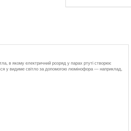
ла, в якому електричний розряд у парах ртуті створює
ся у видиме світло за допомогою люмінофора — наприклад,