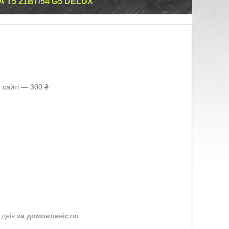
T5 21ВТ/54 G5 DELUX
 сайті — 300 ₴
 днів
за домовленістю