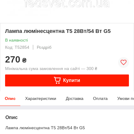
Лампа люмінесцентна Т5 28Вт/54 Вт G5
В наявності
Код: T52854
Роздріб
270
₴
Мінімальна сума замовлення на сайті — 300 ₴
Купити
Опис
Характеристики
Доставка
Оплата
Умови п
Опис
Лампа люмінесцентна Т5 28Вт/54 Вт G5