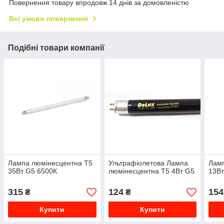
Повернення товару впродовж 14 днів за домовленістю
Всі умови повернення
Подібні товари компанії
Лампа люмінесцентна T5
Ультрафіолетова Лампа
Ламп
35Вт G5 6500К
люмінесцентна T5 4Вт G5
13Вт
315
124
154
₴
₴
Купити
Купити