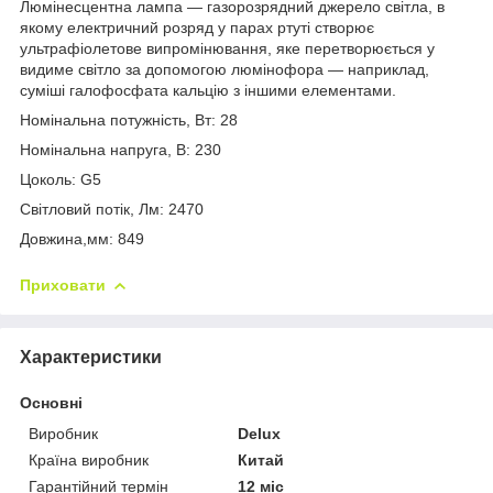
Люмінесцентна лампа — газорозрядний джерело світла, в
якому електричний розряд у парах ртуті створює
ультрафіолетове випромінювання, яке перетворюється у
видиме світло за допомогою люмінофора — наприклад,
суміші галофосфата кальцію з іншими елементами.
Номінальна потужність, Вт: 28
Номінальна напруга, В: 230
Цоколь: G5
Світловий потік, Лм: 2470
Довжина,мм: 849
Приховати
Характеристики
Основні
Виробник
Delux
Країна виробник
Китай
Гарантійний термін
12 міс