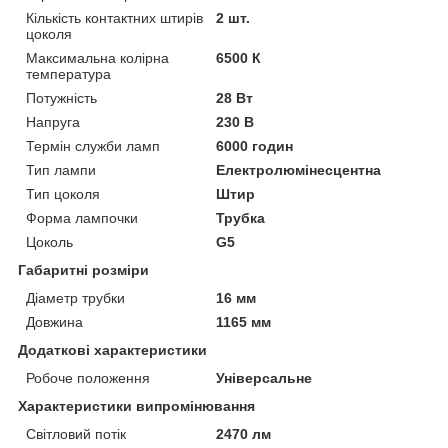
Кількість контактних штирів
2 шт.
цоколя
Максимальна колірна
6500 К
температура
Потужність
28 Вт
Напруга
230 В
Термін служби ламп
6000 годин
Тип лампи
Електролюмінесцентна
Тип цоколя
Штир
Форма лампочки
Трубка
Цоколь
G5
Габаритні розміри
Діаметр трубки
16 мм
Довжина
1165 мм
Додаткові характеристики
Робоче положення
Універсальне
Характеристики випромінювання
Світловий потік
2470 лм