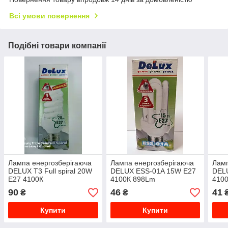
Всі умови повернення
Подібні товари компанії
Лампа енергозберігаюча
Лампа енергозберігаюча
Ламп
DELUX T3 Full spiral 20W
DELUX ESS-01A 15W E27
DEL
E27 4100К
4100К 898Lm
410
90
46
41
₴
₴
Купити
Купити