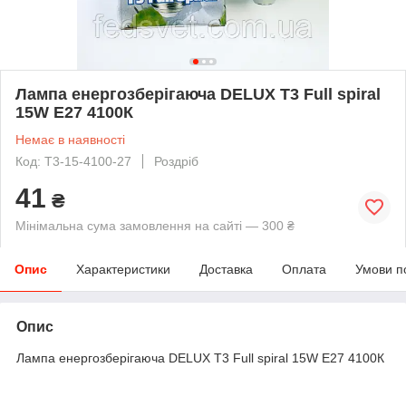
Лампа енергозберігаюча DELUX T3 Full spiral
15W E27 4100К
Немає в наявності
Код: T3-15-4100-27
Роздріб
41
₴
Мінімальна сума замовлення на сайті — 300 ₴
Опис
Характеристики
Доставка
Оплата
Умови п
Опис
Лампа енергозберігаюча DELUX T3 Full spiral 15W E27 4100К