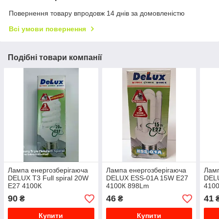
Повернення товару впродовж 14 днів за домовленістю
Всі умови повернення
Подібні товари компанії
Лампа енергозберігаюча
Лампа енергозберігаюча
Ламп
DELUX T3 Full spiral 20W
DELUX ESS-01A 15W E27
DEL
E27 4100К
4100К 898Lm
410
90
46
41
₴
₴
Купити
Купити