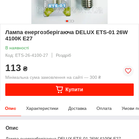
Лампа енергозберігаюча DELUX ETS-01 26W
4100К E27
В наявності
Код: ETS-26-4100-27
Роздріб
113
₴
Мінімальна сума замовлення на сайті — 300 ₴
Купити
Опис
Характеристики
Доставка
Оплата
Умови п
Опис
Лампа енергозберігаюча DELUX ETS-01 26W 4100К E27