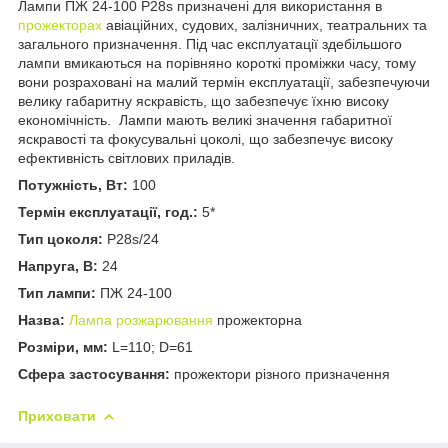
Лампи ПЖ 24-100 P28s призначені для використання в
прожекторах
авіаційних, судових, залізничних, театральних та
загального призначення. Під час експлуатації здебільшого
лампи вмикаються на порівняно короткі проміжки часу, тому
вони розраховані на малий термін експлуатації, забезпечуючи
велику габаритну яскравість, що забезпечує їхню високу
економічність. Лампи мають великі значення габаритної
яскравості та фокусувальні цоколі, що забезпечує високу
ефективність світлових приладів.
Потужність, Вт:
100
Термін експлуатації, год.:
5*
Тип цоколя:
Р28s/24
Напруга, В:
24
Тип лампи:
ПЖ 24-100
Назва:
Лампа розжарювання
прожекторна
Розміри, мм:
L=110; D=61
Сфера застосування:
прожектори різного призначення
Приховати