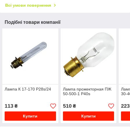
Всі умови повернення
Подібні товари компанії
Лампа К 17-170 P28s/24
Лампа прожекторная ПЖ
Ламп
50-500-1 Р40ѕ
30-4
113
510
223
₴
₴
Купити
Купити