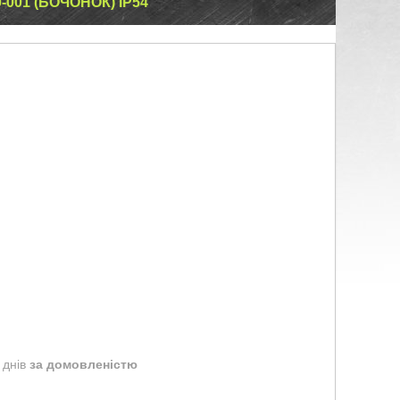
001 (БОЧОНОК) IP54
 днів
за домовленістю