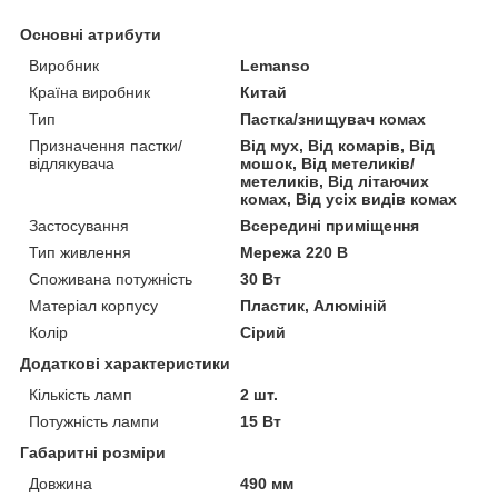
Основні атрибути
Виробник
Lemanso
Країна виробник
Китай
Тип
Пастка/знищувач комах
Призначення пастки/
Від мух, Від комарів, Від
відлякувача
мошок, Від метеликів/
метеликів, Від літаючих
комах, Від усіх видів комах
Застосування
Всередині приміщення
Тип живлення
Мережа 220 В
Споживана потужність
30 Вт
Матеріал корпусу
Пластик, Алюміній
Колір
Сірий
Додаткові характеристики
Кількість ламп
2 шт.
Потужність лампи
15 Вт
Габаритні розміри
Довжина
490 мм