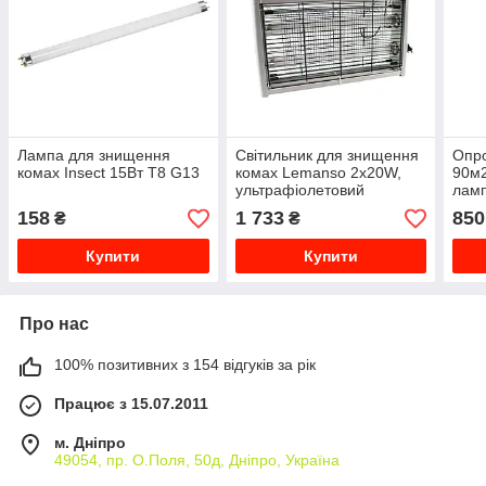
Лампа для знищення
Світильник для знищення
Опро
комах Insect 15Вт T8 G13
комах Lemanso 2х20W,
90м2
ультрафіолетовий
лам
(ком
158
1 733
850
₴
₴
Купити
Купити
Про нас
100% позитивних з 154 відгуків за рік
Працює з 15.07.2011
м. Дніпро
49054, пр. О.Поля, 50д, Дніпро, Україна