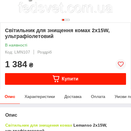
Світильник для знищення комах 2х15W,
ультрафіолетовий
В наявності
Код: LMN107
Роздріб
1 384
₴
Купити
Опис
Характеристики
Доставка
Оплата
Умови п
Опис
Світильник для знищення комах
Lemanso
2х15W,
ультрафіолетовий