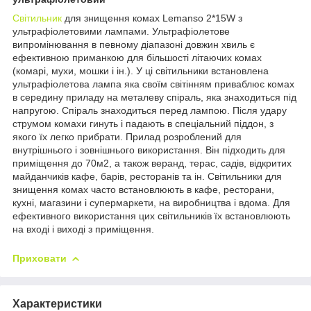
Світильник
для знищення комах Lemanso 2*15W з
ультрафіолетовими лампами. Ультрафіолетове
випромінювання в певному діапазоні довжин хвиль є
ефективною приманкою для більшості літаючих комах
(комарі, мухи, мошки і ін.). У ці світильники встановлена
ультрафіолетова лампа яка своїм світінням приваблює комах
в середину приладу на металеву спіраль, яка знаходиться під
напругою. Спіраль знаходиться перед лампою. Після удару
струмом комахи гинуть і падають в спеціальний піддон, з
якого їх легко прибрати. Прилад розроблений для
внутрішнього і зовнішнього використання. Він підходить для
приміщення до 70м2, а також веранд, терас, садів, відкритих
майданчиків кафе, барів, ресторанів та ін. Світильники для
знищення комах часто встановлюють в кафе, ресторани,
кухні, магазини і супермаркети, на виробництва і вдома. Для
ефективного використання цих світильників їх встановлюють
на вході і виході з приміщення.
Приховати
Характеристики