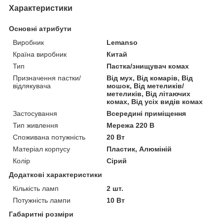
Характеристики
Основні атрибути
Виробник
Lemanso
Країна виробник
Китай
Тип
Пастка/знищувач комах
Призначення пастки/
Від мух, Від комарів, Від
відлякувача
мошок, Від метеликів/
метеликів, Від літаючих
комах, Від усіх видів комах
Застосування
Всередині приміщення
Тип живлення
Мережа 220 В
Споживана потужність
20 Вт
Матеріал корпусу
Пластик, Алюміній
Колір
Сірий
Додаткові характеристики
Кількість ламп
2 шт.
Потужність лампи
10 Вт
Габаритні розміри