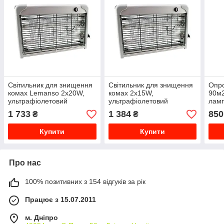
Світильник для знищення
Світильник для знищення
Опро
комах Lemanso 2х20W,
комах 2х15W,
90м2
ультрафіолетовий
ультрафіолетовий
лам
(ком
1 733
1 384
850
₴
₴
Купити
Купити
Про нас
100% позитивних з 154 відгуків за рік
Працює з 15.07.2011
м. Дніпро