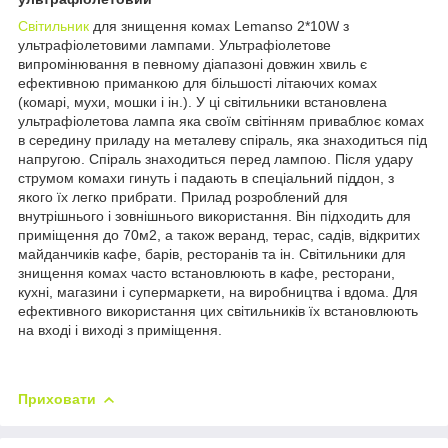
Світильник
для знищення комах Lemanso 2*10W з
ультрафіолетовими лампами. Ультрафіолетове
випромінювання в певному діапазоні довжин хвиль є
ефективною приманкою для більшості літаючих комах
(комарі, мухи, мошки і ін.). У ці світильники встановлена
ультрафіолетова лампа яка своїм світінням приваблює комах
в середину приладу на металеву спіраль, яка знаходиться під
напругою. Спіраль знаходиться перед лампою. Після удару
струмом комахи гинуть і падають в спеціальний піддон, з
якого їх легко прибрати. Прилад розроблений для
внутрішнього і зовнішнього використання. Він підходить для
приміщення до 70м2, а також веранд, терас, садів, відкритих
майданчиків кафе, барів, ресторанів та ін. Світильники для
знищення комах часто встановлюють в кафе, ресторани,
кухні, магазини і супермаркети, на виробництва і вдома. Для
ефективного використання цих світильників їх встановлюють
на вході і виході з приміщення.
Приховати