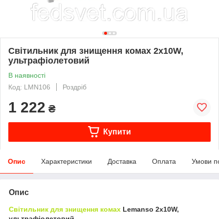
Світильник для знищення комах 2х10W,
ультрафіолетовий
В наявності
Код: LMN106
Роздріб
1 222
₴
Купити
Опис
Характеристики
Доставка
Оплата
Умови п
Опис
Світильник для знищення комах
Lemanso 2х10W,
ультрафіолетовий