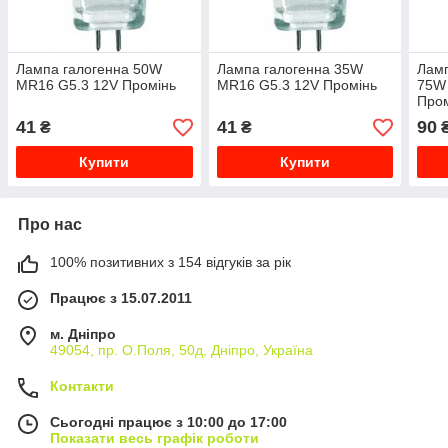
Лампа галогенна 50W
Лампа галогенна 35W
Лам
MR16 G5.3 12V Промінь
MR16 G5.3 12V Промінь
75W
Про
41
41
90
₴
₴
Купити
Купити
Про нас
100% позитивних з 154 відгуків за рік
Працює з 15.07.2011
м. Дніпро
49054, пр. О.Поля, 50д, Дніпро, Україна
Контакти
Сьогодні працює з 10:00 до 17:00
Показати весь графік роботи