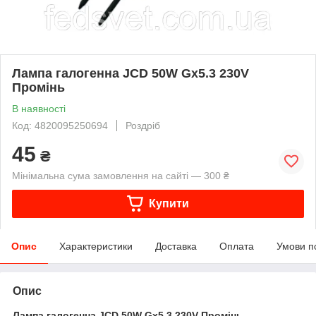
Лампа галогенна JCD 50W Gх5.3 230V
Промінь
В наявності
Код: 4820095250694
Роздріб
45
₴
Мінімальна сума замовлення на сайті — 300 ₴
Купити
Опис
Характеристики
Доставка
Оплата
Умови п
Опис
Лампа галогенна JCD 50W Gх5.3 230V Промінь