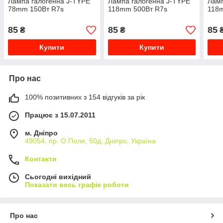
Лампа галогенна J-TYPE
Лампа галогенна J-TYPE
Ламп
78mm 150Вт R7s
118mm 500Вт R7s
118
85
85
85
₴
₴
Купити
Купити
Про нас
100% позитивних з 154 відгуків за рік
Працює з 15.07.2011
м. Дніпро
49054, пр. О.Поля, 50д, Дніпро, Україна
Контакти
Сьогодні вихідний
Показати весь графік роботи
Про нас