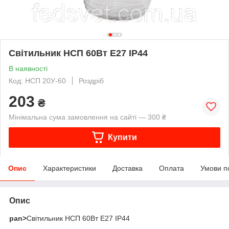
Світильник НСП 60Вт Е27 IP44
В наявності
Код: НСП 20У-60
Роздріб
203
₴
Мінімальна сума замовлення на сайті — 300 ₴
Купити
Опис
Характеристики
Доставка
Оплата
Умови п
Опис
pan>
Світильник
НСП 60Вт Е27 IP44