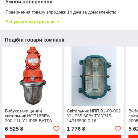
Умови повернення
Повернення товару впродовж 14 днів за домовленістю
Всі умови повернення
Подібні товари компанії
Вибухозахищений
Світильник НПП 01-60-002
Виб
світильник НСП18BEx-
У1 IP55 60Вт ТУ У315-
світ
200-111-У1 IP65 ВАТРА
14315500.0.16
200В
ВЗГ
залізничний
6 525
1 776
5 6
₴
₴