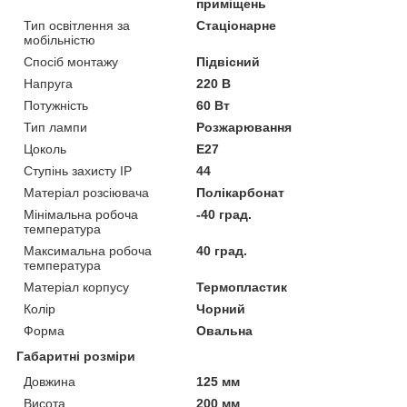
приміщень
Тип освітлення за
Стаціонарне
мобільністю
Спосіб монтажу
Підвісний
Напруга
220 В
Потужність
60 Вт
Тип лампи
Розжарювання
Цоколь
E27
Ступінь захисту IP
44
Матеріал розсіювача
Полікарбонат
Мінімальна робоча
-40 град.
температура
Максимальна робоча
40 град.
температура
Матеріал корпусу
Термопластик
Колір
Чорний
Форма
Овальна
Габаритні розміри
Довжина
125 мм
Висота
200 мм