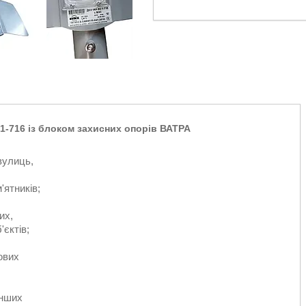
-1-716
із блоком захисних опорів ВАТРА
вулиць,
'ятників;
их,
'єктів;
нових
інших