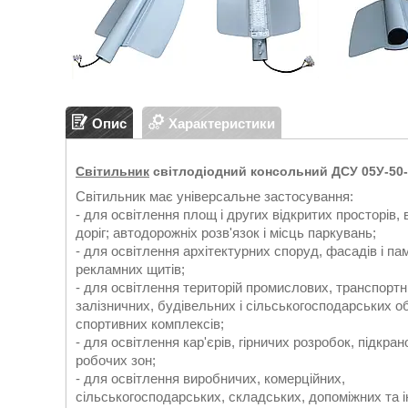
Опис
Характеристики
Світильник
світлодіодний консольний
ДСУ 05У-50
Світильник має універсальне застосування:
- для освітлення площ і других відкритих просторів, 
доріг; автодорожніх розв'язок і місць паркувань;
- для освітлення архітектурних споруд, фасадів і пам
рекламних щитів;
- для освітлення територій промислових, транспортн
залізничних, будівельних і сільськогосподарських об
спортивних комплексів;
- для освітлення кар'єрів, гірничих розробок, підкра
робочих зон;
- для освітлення виробничих, комерційних,
сільськогосподарських, складських, допоміжних та 