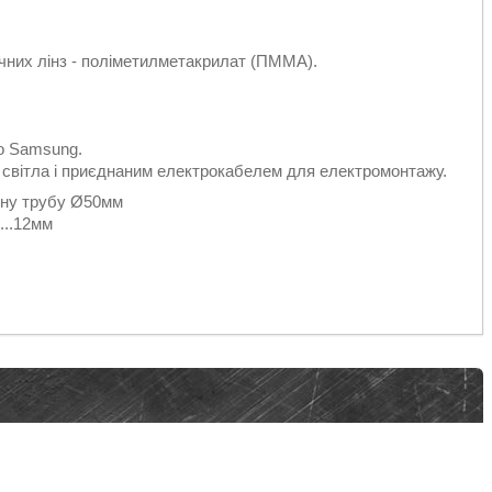
чних лінз - поліметилметакрилат (ПММА).
бо Samsung.
 світла і приєднаним електрокабелем для електромонтажу.
ьну трубу Ø50мм
..12мм