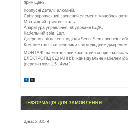
приміщень.
Корпусні деталі: алюміній.
Світлопропускний захисний елемент: моноблок опти
Монтажний тримач: сталь.
Апаратура управління: вбудоване ЕДЖ.
Кабельний ввід: 1шт.
Джерело світла: світлодіоди Seoul Semiconductor а
Комплектація: світильник з світлодіодним джерелом
МОНТАЖ: на металічний кронштейн опори - консол
ЕЛЕКТРОПІД'ЄДНАННЯ: індивідуальне кабелем Ø6.
(перетин жил 1,5...4мм )
ІНФОРМАЦІЯ ДЛЯ ЗАМОВЛЕННЯ
Ціна:
2 925 ₴