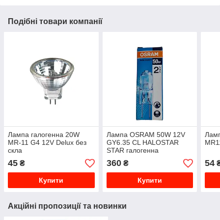
Подібні товари компанії
Лампа галогенна 20W
Лампа OSRAM 50W 12V
Ламп
MR-11 G4 12V Delux без
GY6.35 CL HALOSTAR
MR11
скла
STAR галогенна
45
360
54
₴
₴
Купити
Купити
Акційні пропозиції та новинки