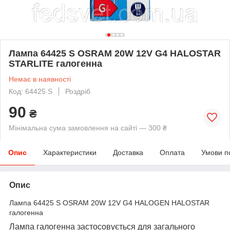
Лампа 64425 S OSRAM 20W 12V G4 HALOSTAR
STARLITE галогенна
Немає в наявності
Код: 64425 S
Роздріб
90
₴
Мінімальна сума замовлення на сайті — 300 ₴
Опис
Характеристики
Доставка
Оплата
Умови п
Опис
Лампа 64425 S OSRAM 20W 12V G4 HALOGEN HALOSTAR
галогенна
Лампа галогенна застосовується для загального