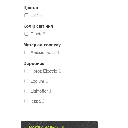
Цоколь
E27
5
Колір світіння
Білий
5
Матеріал корпусу
Алюмопласт
1
Виробник
Horoz Electric
1
Ledium
1
Lightoffer
1
Іскра
2
ГРАФІК РОБОТИ