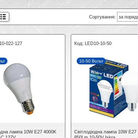
10-022-127
LED10-10-50
льт
10-50 Вольт
одна лампа 10W E27 4000K
Cвітлодіодна лампа 10W E27
АC 127V
850Lm 10-50V Iskra