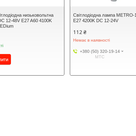
ітлодіодна низьковольтна
Cвітлодіодна лампа METRO-
C 12-48V E27 A60 4100K
E27 4200K DC 12-24V
LEDium
112 ₴
Немає в наявності
ті
+380 (50) 320-19-14
МТС
пити