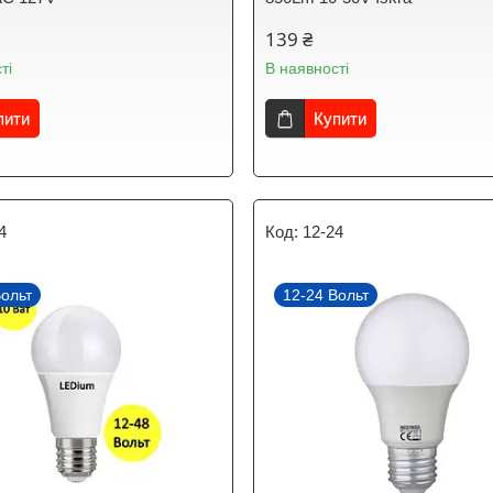
139 ₴
ті
В наявності
пити
Купити
4
12-24
Вольт
12-24 Вольт